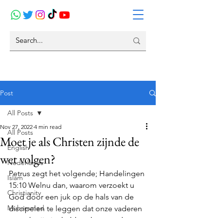
Post
All Posts
Nov 27, 2022
4 min read
All Posts
Moet je als Christen zijnde de
English
wet volgen?
Nederlands
Petrus zegt het volgende; Handelingen 
Islam
15:10 Welnu dan, waarom verzoekt u 
Christianity
God door een juk op de hals van de 
Muhammed
discipelen te leggen dat onze vaderen 