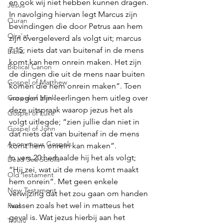
en ook wij niet hebben kunnen dragen. 
Jesus
In navolging hiervan legt Marcus zijn 
Quran
bevindingen die door Petrus aan hem 
Qira'at
zijn overgeleverd als volgt uit; marcus 
7:15; niets dat van buitenaf in de mens 
Bible
komt kan hem onrein maken. Het zijn 
Biblical Canon
de dingen die uit de mens naar buiten 
Gospel of Matthew
komen die hem onrein maken”. Toen 
Gospel of Mark
vroegen zijn leerlingen hem uitleg over 
deze uitspraak waarop jezus het als 
Gospel of Luke
volgt uitlegde; “zien jullie dan niet in 
Gospel of John
dat niets dat van buitenaf in de mens 
Anonymous Gospels
komt hem onrein kan maken”.  
In vers 20 herhaalde hij het als volgt; 
Dead Sea Scrolls
“Hij zei, wat uit de mens komt maakt 
Old Testament
hem onrein”. Met geen enkele 
New Testament
verwijzing dat het zou gaan om handen 
wassen zoals het wel in matteus het 
Paul
geval is. Wat jezus hierbij aan het 
Trinity