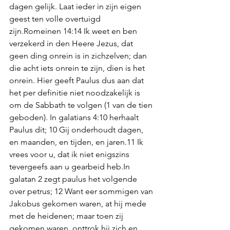
dagen gelijk. Laat ieder in zijn eigen 
geest ten volle overtuigd 
zijn.Romeinen 14:14 Ik weet en ben 
verzekerd in den Heere Jezus, dat 
geen ding onrein is in zichzelven; dan 
die acht iets onrein te zijn, dien is het 
onrein. Hier geeft Paulus dus aan dat 
het per definitie niet noodzakelijk is 
om de Sabbath te volgen (1 van de tien 
geboden). In galatians 4:10 herhaalt 
Paulus dit; 10 Gij onderhoudt dagen, 
en maanden, en tijden, en jaren.11 Ik 
vrees voor u, dat ik niet enigszins 
tevergeefs aan u gearbeid heb.In 
galatan 2 zegt paulus het volgende 
over petrus; 12 Want eer sommigen van 
Jakobus gekomen waren, at hij mede 
met de heidenen; maar toen zij 
gekomen waren, onttrok hij zich en 