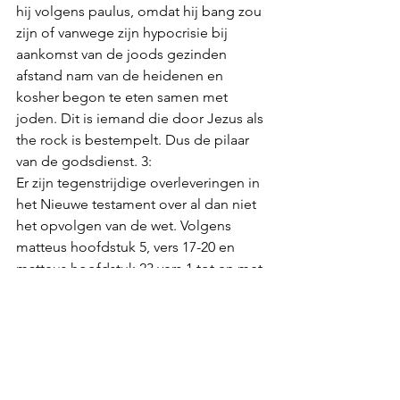
hij volgens paulus, omdat hij bang zou 
zijn of vanwege zijn hypocrisie bij 
aankomst van de joods gezinden 
afstand nam van de heidenen en 
kosher begon te eten samen met 
joden. Dit is iemand die door Jezus als 
the rock is bestempelt. Dus de pilaar 
van de godsdienst. 3: 
Er zijn tegenstrijdige overleveringen in 
het Nieuwe testament over al dan niet 
het opvolgen van de wet. Volgens 
matteus hoofdstuk 5, vers 17-20 en 
matteus hoofdstuk 23 vers 1 tot en met 
3 moet de wet juist wel nageleefd 
worden. Ook james 2:10 impliceert de 
nastreving van de wet. Er zijn 
tegenstrijdigheden over het handelen 
erin door Petrus en door de 
overleveringen die van Petrus zouden 