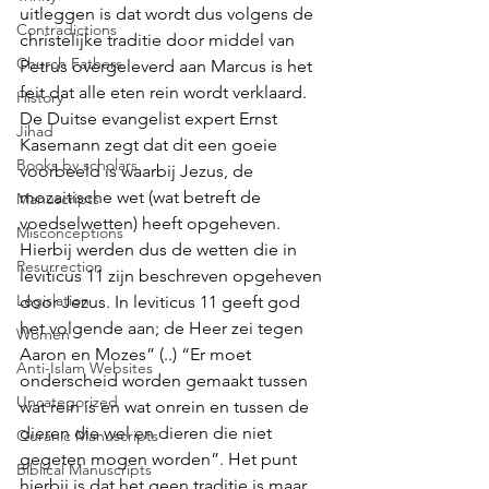
uitleggen is dat wordt dus volgens de 
Contradictions
christelijke traditie door middel van 
Church Fathers
Petrus overgeleverd aan Marcus is het 
feit dat alle eten rein wordt verklaard. 
History
De Duitse evangelist expert Ernst 
Jihad
Kasemann zegt dat dit een goeie 
Books by scholars
voorbeeld is waarbij Jezus, de 
mozaitische wet (wat betreft de 
Manuscripts
voedselwetten) heeft opgeheven. 
Misconceptions
Hierbij werden dus de wetten die in 
Resurrection
leviticus 11 zijn beschreven opgeheven 
Legislation
door Jezus. In leviticus 11 geeft god 
het volgende aan; de Heer zei tegen 
Women
Aaron en Mozes” (..) “Er moet 
Anti-Islam Websites
onderscheid worden gemaakt tussen 
Uncategorized
wat rein is en wat onrein en tussen de 
dieren die wel en dieren die niet 
Quranic Manuscripts
gegeten mogen worden”. Het punt 
Biblical Manuscripts
hierbij is dat het geen traditie is maar 