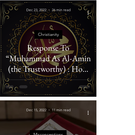
Dec 23, 2022
26 min read
Christianity
Response To
“Muhammad As Al-Amin
(the Trustworthy) : How
His Enemies Really
Viewed Him”
Dec 15, 2022
11 min read
Misconceptions