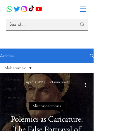
Articles
Muhammed
All Posts
Apr 13, 2023
21 min read
English
Nederlands
Islam
Misconceptions
Christianity
Polemics as Caricature:
Muhammed
The False Portrayal of