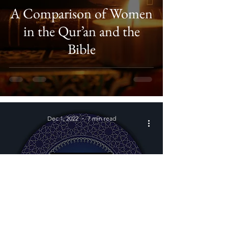
A Comparison of Women
in the Qur’an and the
Bible
Dec 1, 2022
7 min read
Misconceptions
De christelijke
missionarissen en het
“geheim” van vrede zij