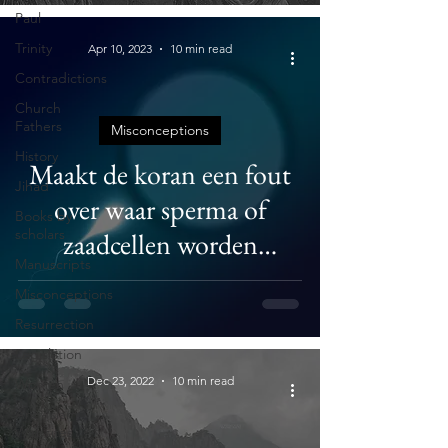
Paul
Trinity
Apr 10, 2023
10 min read
Contradictions
Church
Fathers
Misconceptions
History
Maakt de koran een fout
Jihad
over waar sperma of
Books by
scholars
zaadcellen worden
Manuscripts
geproduceerd?
Misconceptions
Resurrection
Legislation
Dec 23, 2022
10 min read
Women
Anti-Islam
Websites