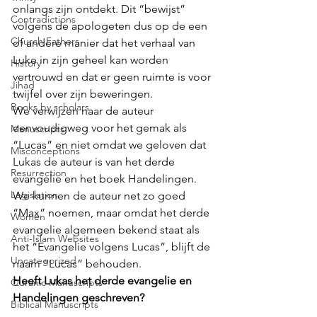
onlangs zijn ontdekt. Dit “bewijst” 
Contradictions
volgens de apologeten dus op de een 
Church Fathers
of andere manier dat het verhaal van 
Luke in zijn geheel kan worden 
History
vertrouwd en dat er geen ruimte is voor 
Jihad
twijfel over zijn beweringen. 
Books by scholars
We verwijzen naar de auteur 
eenvoudigweg voor het gemak als 
Manuscripts
“Lucas” en niet omdat we geloven dat 
Misconceptions
Lukas de auteur is van het derde 
Resurrection
evangelie en het boek Handelingen. 
Legislation
We kunnen de auteur net zo goed 
“Max” noemen, maar omdat het derde 
Women
evangelie algemeen bekend staat als 
Anti-Islam Websites
het “Evangelie volgens Lucas”, blijft de 
Uncategorized
naam “Lucas” behouden. 
Heeft Lukas het derde evangelie en 
Quranic Manuscripts
Handelingen geschreven?
Biblical Manuscripts