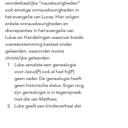
wonderbaarlijke “nauwkeurigheden” 
ook ernstige onnauwkeurigheden in 
het evangelie van Lucas. Hier volgen 
enkele onnauwkeurigheden en 
discrepanties in het evangelie van 
Lukas en Handelingen waarover brede 
overeenstemming bestaat onder 
geleerden, waaronder vrome 
christelijke geleerden: 
Luke vervalste een genealogie 
voor Jezus(P) ook al had hij(P) 
geen vader. De genealogie heeft 
geen historische status. Erger nog, 
zijn genealogie is in tegenspraak 
met die van Matthew. 
Luke geeft een kinderverhaal dat 
onverenigbaar is met het 
kinderverhaal van Matthew. 
Mattheüs. 