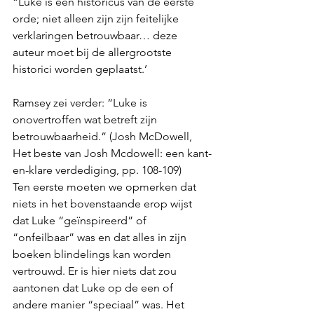
“Luke is een historicus van de eerste 
orde; niet alleen zijn zijn feitelijke 
verklaringen betrouwbaar… deze 
auteur moet bij de allergrootste 
historici worden geplaatst.’ 
Ramsey zei verder: “Luke is 
onovertroffen wat betreft zijn 
betrouwbaarheid.” (Josh McDowell, 
Het beste van Josh Mcdowell: een kant-
en-klare verdediging, pp. 108-109) 
Ten eerste moeten we opmerken dat 
niets in het bovenstaande erop wijst 
dat Luke “geïnspireerd” of 
“onfeilbaar” was en dat alles in zijn 
boeken blindelings kan worden 
vertrouwd. Er is hier niets dat zou 
aantonen dat Luke op de een of 
andere manier “speciaal” was. Het 