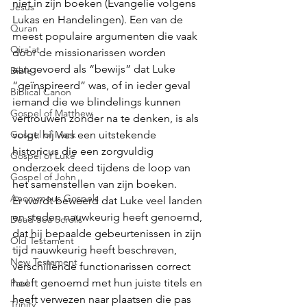
niet in zijn boeken (Evangelie volgens 
Jesus
Lukas en Handelingen). Een van de 
Quran
meest populaire argumenten die vaak 
Qira'at
door de missionarissen worden 
aangevoerd als “bewijs” dat Luke 
Bible
“geïnspireerd” was, of in ieder geval 
Biblical Canon
iemand die we blindelings kunnen 
Gospel of Matthew
vertrouwen zonder na te denken, is als 
Gospel of Mark
volgt: hij was een uitstekende 
historicus die een zorgvuldig 
Gospel of Luke
onderzoek deed tijdens de loop van 
Gospel of John
het samenstellen van zijn boeken. 
Anonymous Gospels
Er wordt beweerd dat Luke veel landen 
en steden nauwkeurig heeft genoemd, 
Dead Sea Scrolls
dat hij bepaalde gebeurtenissen in zijn 
Old Testament
tijd nauwkeurig heeft beschreven, 
New Testament
verschillende functionarissen correct 
heeft genoemd met hun juiste titels en 
Paul
heeft verwezen naar plaatsen die pas 
Trinity