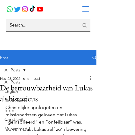
Post
All Posts
Nov 28, 2022
16 min read
All Posts
De betrouwbaarheid van Lukas
English
als historicus
Nederlands
Christelijke apologeten en 
Islam
missionarissen geloven dat Lukas 
Christianity
“geïnspireerd” en “onfeilbaar” was, 
Muhammed
ook al maakt Lukas zelf zo’n bewering 