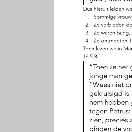
Dus hieruit leiden we
Sommige vrouwe
Ze verbieden de
Ze waren bang, m
Ze ontmoeten Jez
Toch lezen we in Mar
16:5-8:
“Toen ze het 
jonge man gek
“Wees niet on
gekruisigd is.
hem hebben ge
tegen Petrus: 
zien, precies 
gingen de vro