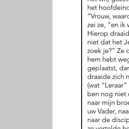
het hoofdeind
“Vrouw, waar
zei ze, “en i
Hierop draaid
niet dat het J
zoek je?” Ze d
hem hebt weg
geplaatst, dan
draaide zich 
(wat “Leraar” 
ben nog niet 
naar mijn broe
uw Vader, na
naar de disci
ze vertelde h