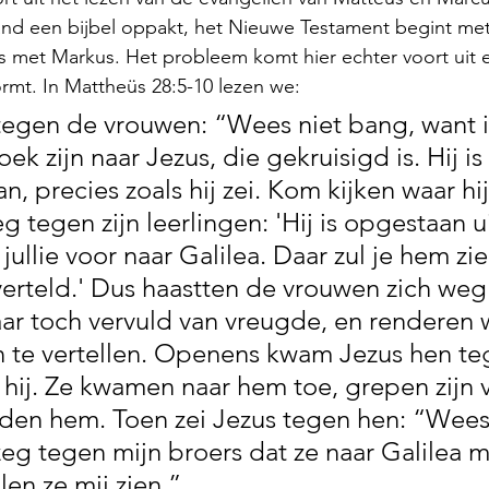
mand een bijbel oppakt, het Nieuwe Testament begint me
 met Markus. Het probleem komt hier echter voort uit e
rmt. In Mattheüs 28:5-10 lezen we:
tegen de vrouwen: “Wees niet bang, want i
oek zijn naar Jezus, die gekruisigd is. Hij is 
an, precies zoals hij zei. Kom kijken waar hij
g tegen zijn leerlingen: 'Hij is opgestaan u
ullie voor naar Galilea. Daar zul je hem zie
 verteld.' Dus haastten de vrouwen zich weg
ar toch vervuld van vreugde, en renderen
en te vertellen. Openens kwam Jezus hen te
i hij. Ze kwamen naar hem toe, grepen zijn 
den hem. Toen zei Jezus tegen hen: “Wees 
eg tegen mijn broers dat ze naar Galilea 
len ze mij zien.”