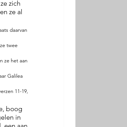
e zich 
en ze al 
ats daarvan 
 ze twee 
n ze het aan 
ar Galilea 
verzen 11-19, 
de, boog 
elen in 
, een aan 