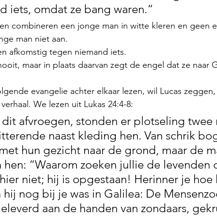
d iets, omdat ze bang waren.“
n combineren een jonge man in witte kleren en geen e
nge man niet aan.
n afkomstig tegen niemand iets.
oit, maar in plaats daarvan zegt de engel dat ze naar G
 volgende evangelie achter elkaar lezen, wil Lucas zegge
verhaal. We lezen uit Lukas 24:4-8:
ch dit afvroegen, stonden er plotseling twe
itterende naast kleding hen. Van schrik bo
 met hun gezicht naar de grond, maar de 
 hen: “Waarom zoeken jullie de levenden 
hier niet; hij is opgestaan! Herinner je hoe h
n hij nog bij je was in Galilea: De Mensenz
eleverd aan de handen van zondaars, gekru