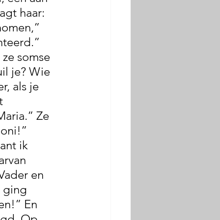
gt haar: 
nomen,” 
teerd.” 
r ze somse 
il je? Wie 
, als je 
t 
Maria.” Ze 
oni!” 
ant ik 
arvan 
 Vader en 
 ging 
en!” En 
egd. Op 