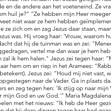
e en de andere aan het voeteneind. Ze vraa
om huil je?” “Ze hebben mijn Heer meege
k weet niet waar ze hem hebben geïmplemen
e ze zich om en zag Jezus daar staan, maa
ezus was. Hij vroeg haar: 'Vrouw, waarom hu
acht dat hij de tuinman was en zei: "Meneer
gedragen, vertel me dan waar je hem heb
 zal ik hem halen." Jezus zei tegen haar: “
naar hem om en riep in het Aramees: “Rabb
betekent). Jezus zei: “Houd mij niet vast, w
opgestegen naar de Vader. Ga in plaats da
rs en zeg tegen hen: 'Ik stijg op naar mijn
ar mijn God en uw God.'” Maria Magdalena
pelen met het nieuws: “Ik heb de Heer gezi
en dat hij deze dingen tegen haar had gez