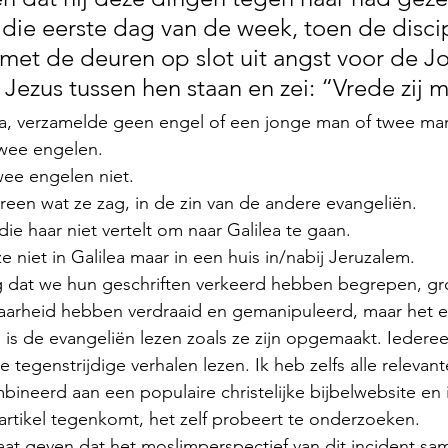
die eerste dag van de week, toen de discip
 met de deuren op slot uit angst voor de J
 Jezus tussen hen staan en zei: “Vrede zij m
a, verzamelde geen engel of een jonge man of twee ma
twee engelen.
ee engelen niet.
reen wat ze zag, in de zin van de andere evangeliën.
e haar niet vertelt om naar Galilea te gaan.
 niet in Galilea maar in een huis in/nabij Jeruzalem.
 dat we hun geschriften verkeerd hebben begrepen, gr
arheid hebben verdraaid en gemanipuleerd, maar het e
is de evangeliën lezen zoals ze zijn opgemaakt. Iedere
 tegenstrijdige verhalen lezen. Ik heb zelfs alle relevant
neerd aan een populaire christelijke bijbelwebsite en 
 artikel tegenkomt, het zelf probeert te onderzoeken.
itaat geven dat het moslimperspectief van dit incident sa