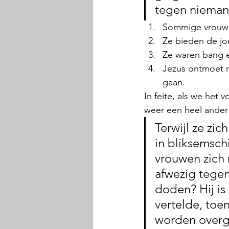
tegen nieman
Sommige vrouwe
Ze bieden de jo
Ze waren bang e
Jezus ontmoet no
gaan.
In feite, als we het
weer een heel ander 
Terwijl ze zi
in bliksemsch
vrouwen zich
afwezig tegen
doden? Hij is 
vertelde, toe
worden overg