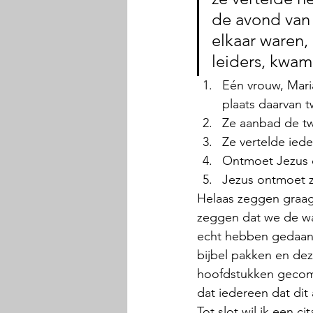
de avond van 
elkaar waren,
leiders, kwam
Eén vrouw, Mari
plaats daarvan 
Ze aanbad de tw
Ze vertelde iede
Ontmoet Jezus di
Jezus ontmoet ze
Helaas zeggen graag
zeggen dat we de wa
echt hebben gedaan 
bijbel pakken en deze
hoofdstukken gecombi
dat iedereen dat dit
Tot slot wil ik een c