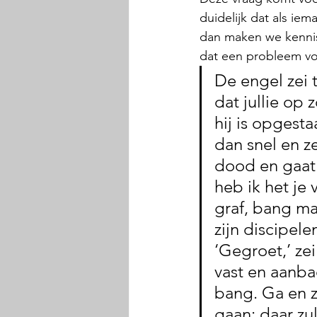
duidelijk dat als ie
dan maken we kennis
dat een probleem vo
De engel zei 
dat jullie op z
hij is opgesta
dan snel en ze
dood en gaat j
heb ik het je
graf, bang ma
zijn discipel
‘Gegroet,’ ze
vast en aanba
bang. Ga en z
gaan; daar zul