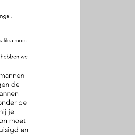
ngel.
alilea moet 
n, hebben we 
e mannen 
gen de 
mannen 
onder de 
ij je 
oon moet 
isigd en 