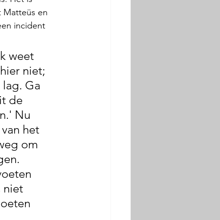
t Matteüs en 
en incident 
k weet 
hier niet; 
 lag. Ga 
it de 
n.' Nu 
 van het 
 weg om 
gen. 
voeten 
niet 
moeten 