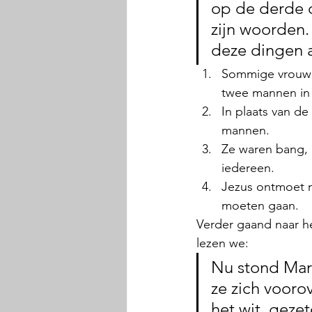
op de derde 
zijn woorden.
deze dingen a
Sommige vrouwe
twee mannen in 
In plaats van d
mannen.
Ze waren bang, m
iedereen.
Jezus ontmoet n
moeten gaan.
Verder gaand naar he
lezen we:
Nu stond Maria
ze zich voorov
het wit, geze