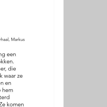
rhaal, Markus 
ng een 
okken. 
er, die 
ek waar ze 
n en 
je hem 
terd 
 Ze komen 