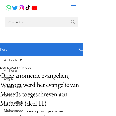
Post
All Posts
Dec 5, 2022
5 min read
All Posts
Onze anonieme evangeliën,
English
Waarom werd het evangelie van
Nederlands
Matteüs toegeschreven aan
Islam
Matteüs? (deel 11)
Christianity
Muhammed
Ik ben nu op een punt gekomen 