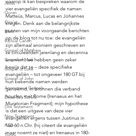
waarop ik kan bespreken waarom de 
Jesus
vier evangeliën specifiek de namen 
Quran
Matteüs, Marcus, Lucas en Johannes 
Qira'at
kregen. Denk aan de belangrijkste 
punten van mijn voorgaande berichten 
Bible
op de blog tot nu toe: de evangeliën 
Biblical Canon
zijn allemaal anoniem geschreven en 
Gospel of Matthew
ze circuleerden jarenlang en decennia 
Gospel of Mark
anoniem; we hebben geen zeker 
bewijs dat ze – deze specifieke 
Gospel of Luke
evangeliën – tot ongeveer 180 GT bij 
Gospel of John
hun bekende namen werden 
Anonymous Gospels
genoemd, in bronnen die verband 
houden met Rome (Irenaeus en het 
Dead Sea Scrolls
Muratorian Fragment); mijn hypothese 
Old Testament
is dat een uitgave van deze vier 
New Testament
evangeliën ergens tussen Justinus in 
150-60 n.Chr. (hij citeert de evangeliën 
Paul
maar noemt ze niet) en Irenaeus in 180-
Trinity