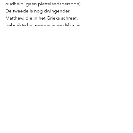
oudheid, geen plattelandspersoon). 
De tweede is nog dwingender. 
Matthew, die in het Grieks schreef, 
gebruikte het evangelie van Marcus, 
ook geschreven in het Grieks, als een 
van zijn bronnen voor de meeste van 
zijn verhalen (samen met Q, voor veel 
van zijn uitspraken). Waarom zou een 
ooggetuige van het leven van Jezus 
een verslag samenstellen van zijn 
herinneringen aan het leven van Jezus 
door bijna al zijn verhalen van andere 
autoriteiten te lenen? Waarom zou hij 
geen dingen vertellen die hij zich zelf 
herinnerde? Het lijkt volkomen 
ongeloofwaardig. 
Dus waarom beweerde een 
onbekende proto-orthodoxe bron (in 
Rome) een eeuw nadat dit evangelie 