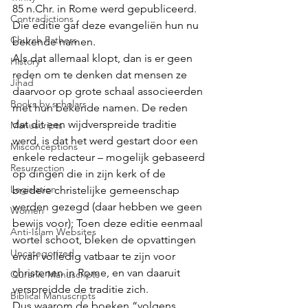
85 n.Chr. in Rome werd gepubliceerd. 
Contradictions
Die editie gaf deze evangeliën hun nu 
Church Fathers
bekende namen. 
Als dat allemaal klopt, dan is er geen 
History
reden om te denken dat mensen ze 
Jihad
daarvoor op grote schaal associeerden 
Books by scholars
met hun bekende namen. De reden 
dat dit een wijdverspreide traditie 
Manuscripts
werd, is dat het werd gestart door een 
Misconceptions
enkele redacteur – mogelijk gebaseerd 
Resurrection
op dingen die in zijn kerk of de 
Legislation
bredere christelijke gemeenschap 
werden gezegd (daar hebben we geen 
Women
bewijs voor); Toen deze editie eenmaal 
Anti-Islam Websites
wortel schoot, bleken de opvattingen 
Uncategorized
ervan volledig vatbaar te zijn voor 
christenen in Rome, en van daaruit 
Quranic Manuscripts
verspreidde de traditie zich. 
Biblical Manuscripts
Dus waarom de boeken “volgens 