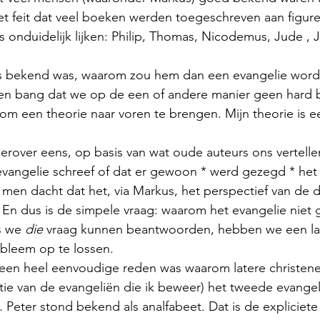
et feit dat veel boeken werden toegeschreven aan figure
onduidelijk lijken: Philip, Thomas, Nicodemus, Jude , 
us bekend was, waarom zou hem dan een evangelie word
en bang dat we op de een of andere manier geen hard 
 om een theorie naar voren te brengen. Mijn theorie is e
 erover eens, op basis van wat oude auteurs ons vertellen
vangelie schreef of dat er gewoon * werd gezegd * het 
en dacht dat het, via Markus, het perspectief van de di
En dus is de simpele vraag: waarom het evangelie niet
s we 
die
 vraag kunnen beantwoorden, hebben we een l
bleem op te lossen. 
er een heel eenvoudige reden was waarom latere christene
tie van de evangeliën die ik beweer) het tweede evangeli
. Peter stond bekend als analfabeet. Dat is de expliciet