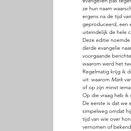
evangeliën pas tege
ze hun naam waarsch
ergens na de tijd v
geproduceerd, een ed
uiteindelijk de hele 
Deze editie noemde h
derde evangelie naar
voorgaande berichten
waarom werd het tw
Regelmatig krijg ik 
uit: waarom 
Mark
 va
of op zijn minst iem
Op die vraag heb ik
De eerste is dat we 
simpelweg omdat hij 
tijd van wie over hon
vernomen of bekend.