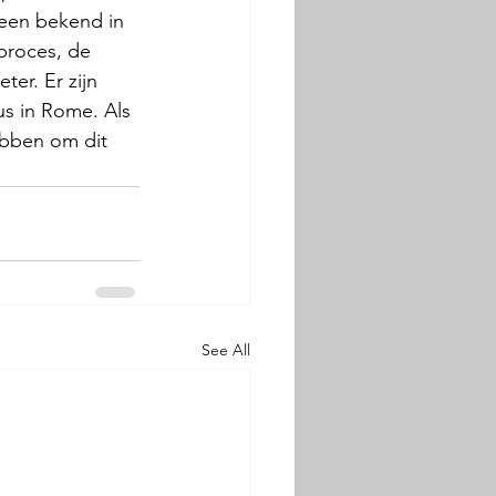
leen bekend in 
proces, de 
er. Er zijn 
us in Rome. Als 
ebben om dit 
See All