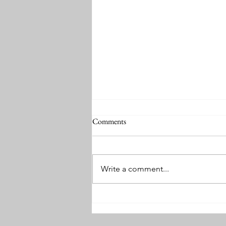
Comments
Write a comment...
The Forgotten Jeremiah: Shorter,
Sharper, Altered