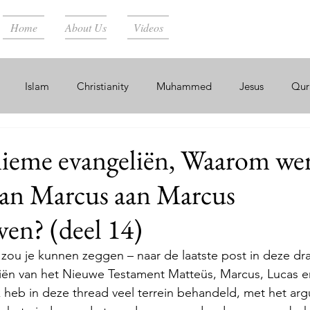
Home
About Us
Videos
Islam
Christianity
Muhammed
Jesus
Qur
atthew
Gospel of Mark
Gospel of Luke
Gospel of Jo
ieme evangeliën, Waarom wer
van Marcus aan Marcus
ment
New Testament
Paul
Trinity
Contradiction
ven? (deel 14)
scholars
Manuscripts
Misconceptions
Resurrection
, zou je kunnen zeggen – naar de laatste post in deze dr
iën van het Nieuwe Testament Matteüs, Marcus, Lucas 
heb in deze thread veel terrein behandeld, met het ar