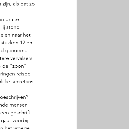
ijn, als dat zo 
en om te 
Hij stond 
delen naar het 
dstukken 12 en 
werd genoemd 
ere vervalsers 
ls de “zoon” 
eringen reisde 
ijke secretaris 
oeschrijven?” 
oemde mensen 
een geschrift 
gaat voorbij 
n het vroege 