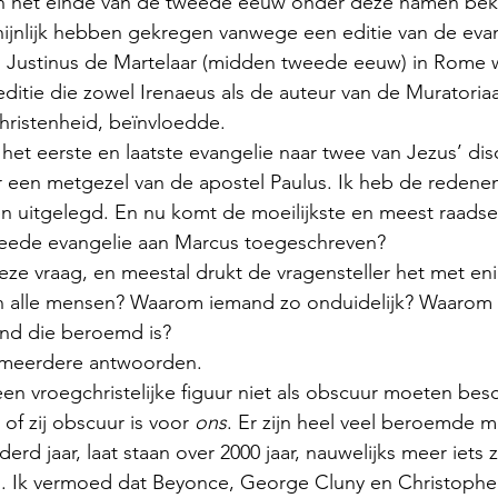
n het einde van de tweede eeuw onder deze namen bek
ijnlijk hebben gekregen vanwege een editie van de evan
an Justinus de Martelaar (midden tweede eeuw) in Rome 
itie die zowel Irenaeus als de auteur van de Muratoria
christenheid, beïnvloedde. 
et eerste en laatste evangelie naar twee van Jezus’ dis
 een metgezel van de apostel Paulus. Ik heb de redenen
 uitgelegd. En nu komt de moeilijkste en meest raadsel
eede evangelie aan Marcus toegeschreven? 
deze vraag, en meestal drukt de vragensteller het met en
n alle mensen? Waarom iemand zo onduidelijk? Waarom 
and die beroemd is? 
 meerdere antwoorden. 
een vroegchristelijke figuur niet als obscuur moeten be
of zij obscuur is voor 
ons
. Er zijn heel veel beroemde 
derd jaar, laat staan over 2000 jaar, nauwelijks meer iets 
 Ik vermoed dat Beyonce, George Cluny en Christopher