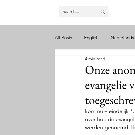
All Posts
English
Nederlands
4 min read
Biblical Canon
Gospel of M
Onze anon
evangelie 
Dead Sea Scrolls
Old Testa
toegeschre
History
Jihad
Books by 
kom nu – eindelijk *
over hoe de evangel
werden genoemd. Ik 