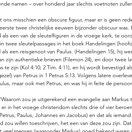
ende namen – over honderd jaar slechts voetnoten zullen z
t ons misschien een obscure figuur, maar er is geen red
 eerste twee christelijke eeuwen bijzonder obscuur was. 
 als een van de sleutelfiguren in de vroege kerk, te oor
t in twee sleutelpassages in het boek Handelingen (hoof
d als een reisgenoot van Paulus. (Handelingen 15), hij 
n zijn authentieke brieven (Filemon 24), en door twee lat
te zijn (Kol 4:10; 2 Tim. 4:11), en hij wordt bevestigd a
ezel) van Petrus in 1 Petrus 5:13. Volgens latere overlev
aulus, maar ook met Petrus, en was hij in feite de persoonl
“Waarom zou je uitgerekend een evangelie aan Markus t
t er in het vroege christendom slechts drie of vier ber
Petrus, Paulus, Johannes en Jacobus) en dat als iemand 
zou willen toeschrijven, het een van deze zou zijn. Dat 
t 
veel
 mensen (waaronder Markus) goed bekend waren i