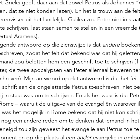
t Grieks geeft daar aan dat zowel Petrus als Johannes “
en, dat ze niet konden lezen). En het is trouw aan de fei
renvisser uit het landelijke Galilea zou Peter niet in staa
e schrijven, laat staan samen te stellen in een vreemde t
ertaal Aramees). 
gende antwoord op die zienswijze is dat 
andere
 boeken 
chreven, zodat het feit dat bekend was dat hij geletterd
emand zou beletten hem een geschrift toe te schrijven (1 
ter, de twee apocalypsen van Peter allemaal beweren te
chreven). Mijn antwoord op dat antwoord is dat het feit 
n schrift aan de ongeletterde Petrus toeschreven, niet be
ij in staat was om te schrijven. En als het waar is dat Pe
me – waaruit de uitgave van de evangeliën waarover ik 
as het mogelijk in Rome bekend dat hij niet kon schrij
jk nog een andere reden om te denken dat iemand in het
eigd zou zijn geweest het evangelie aan Petrus toe te 
oment en op die plaats al een 
ander
 evangelie in omloo