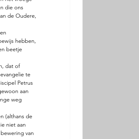
n die ons 
Jan de Oudere, 
en 
bewijs hebben, 
en beetje 
, dat of 
evangelie te 
scipel Petrus 
 gewoon aan 
ange weg 
n (althans de 
e niet aan 
e bewering van 