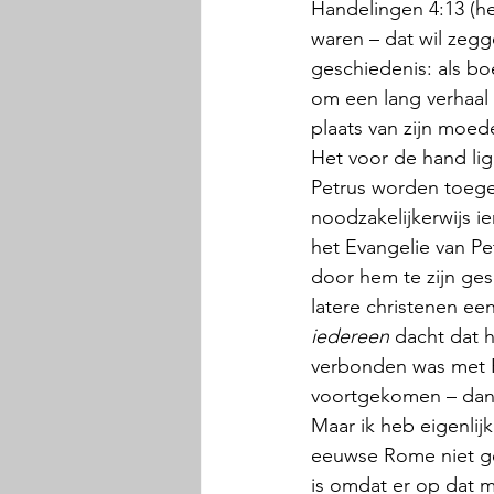
Handelingen 4:13 (he
waren – dat wil zegg
geschiedenis: als boe
om een lang verhaal t
plaats van zijn moed
Het voor de hand lig
Petrus worden toeges
noodzakelijkerwijs i
het Evangelie van Pe
door hem te zijn ges
latere christenen ee
iedereen
 dacht dat h
verbonden was met Ro
voortgekomen – dan w
Maar ik heb eigenli
eeuwse Rome niet gen
is omdat er op dat m