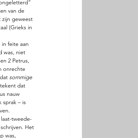
ongeletterd” 
ten van de 
t zijn geweest 
aal (Grieks in 
in feite aan 
 was, niet 
en 2 Petrus, 
n onrechte 
dat 
sommige
tekent dat 
trus nauw 
sprak – is 
ven. 
 laat-tweede-
schrijven. Het 
p was, 