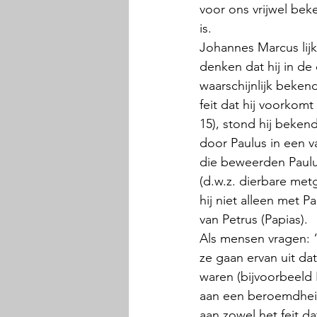
voor ons vrijwel bek
is.
Johannes Marcus lijk
denken dat hij in de
waarschijnlijk bekend
feit dat hij voorkom
15), stond hij beken
door Paulus in een va
die beweerden Paulus 
(d.w.z. dierbare metg
hij niet alleen met P
van Petrus (Papias). 
Als mensen vragen: 
ze gaan ervan uit da
waren (bijvoorbeeld 
aan een beroemdheid 
aan zowel het feit da